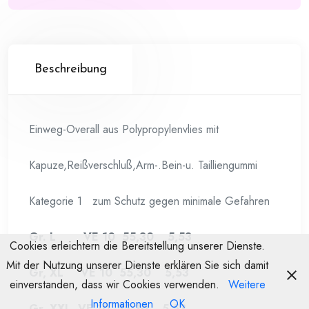
Beschreibung
Einweg-Overall aus Polypropylenvlies mit
Kapuze,Reißverschluß,Arm-.Bein-u. Tailliengummi
Kategorie 1 zum Schutz gegen minimale Gefahren
Gr. L VE 10 55,30 5,53
Cookies erleichtern die Bereitstellung unserer Dienste.
Mit der Nutzung unserer Dienste erklären Sie sich damit
Gr, XL VE 10 55,30 5,53
einverstanden, dass wir Cookies verwenden.
Weitere
Informationen
OK
Gr. XXL VE 10 55,30 5,53