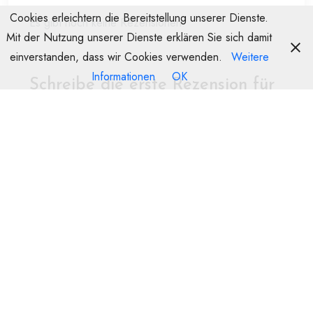
Cookies erleichtern die Bereitstellung unserer Dienste.
Es gibt noch keine Rezensionen.
Mit der Nutzung unserer Dienste erklären Sie sich damit
einverstanden, dass wir Cookies verwenden.
Weitere
Informationen
OK
Schreibe die erste Rezension für
„T- Rind Voll-Lederhandschuhe
Unisex“
Deine E-Mail-Adresse wird nicht veröffentlicht.
Erforderliche Felder
sind mit
*
markiert
Name
E-Mail
Deine Bewertung
*
Deine Rezension
*