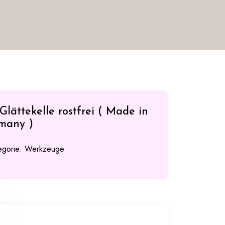
lättekelle rostfrei ( Made in
many )
egorie:
Werkzeuge