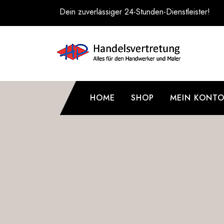
Zum
Dein zuverlässiger 24-Stunden-Dienstleister!
Inhalt
springen
HOME
SHOP
MEIN KONT