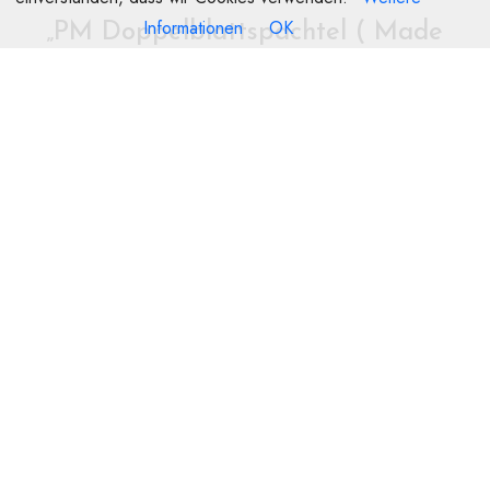
Informationen
OK
„PM Doppelblattspachtel ( Made
in Germany )“
Deine E-Mail-Adresse wird nicht veröffentlicht.
Erforderliche Felder
sind mit
*
markiert
Name
E-Mail
Deine Bewertung
*
Deine Rezension
*