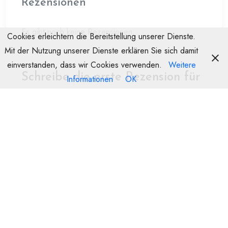
Rezensionen
Es gibt noch keine Rezensionen.
Cookies erleichtern die Bereitstellung unserer Dienste.
Mit der Nutzung unserer Dienste erklären Sie sich damit
einverstanden, dass wir Cookies verwenden.
Weitere
Schreibe die erste Rezension für
Informationen
OK
„T- Metallpistole für
Pistolenschaum-u.
Dämmstoffkleber MPI ( Import )“
Deine E-Mail-Adresse wird nicht veröffentlicht.
Erforderliche Felder
sind mit
*
markiert
Name
E-Mail