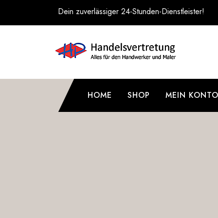
Zum
Dein zuverlässiger 24-Stunden-Dienstleister!
Inhalt
springen
HOME
SHOP
MEIN KONT