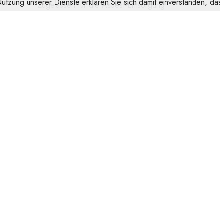
 Nutzung unserer Dienste erklären Sie sich damit einverstanden, 
Zugelassen für die Asbest-Entsorgung
Einzeln verpackt
Größen
mittel ( M ) VE 20 234,00 11,70
groß ( L ) VE 20 234,00 11,70
sehr groß ( XL ) VE 20 234,00 11,70
extra groß ( XXL ) VE 20 234,00 11,70