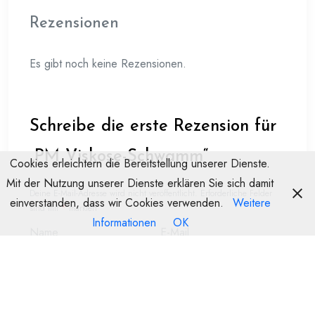
Rezensionen
Es gibt noch keine Rezensionen.
Schreibe die erste Rezension für
„PM Viskose-Schwamm“
Cookies erleichtern die Bereitstellung unserer Dienste.
Mit der Nutzung unserer Dienste erklären Sie sich damit
Deine E-Mail-Adresse wird nicht veröffentlicht.
Erforderliche Felder
einverstanden, dass wir Cookies verwenden.
Weitere
sind mit
*
markiert
Informationen
OK
Name
E-Mail
Deine Bewertung
*