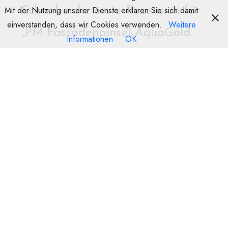
Mit der Nutzung unserer Dienste erklären Sie sich damit
Schreibe die erste Rezension für
einverstanden, dass wir Cookies verwenden.
Weitere
„PM Fassadenpinsel AquaGold
Informationen
OK
194 ( Made in Germany )“
Deine E-Mail-Adresse wird nicht veröffentlicht.
Erforderliche Felder
sind mit
*
markiert
Name
E-Mail
Deine Bewertung
*
Deine Rezension
*