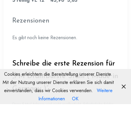
5 reihig VE 12 45,96 3,83
Rezensionen
Es gibt noch keine Rezensionen.
Schreibe die erste Rezension für
Cookies erleichtern die Bereitstellung unserer Dienste.
„PM Drahtbürste Stahl ( Made in
Mit der Nutzung unserer Dienste erklären Sie sich damit
Germany )“
einverstanden, dass wir Cookies verwenden.
Weitere
Informationen
OK
Deine E-Mail-Adresse wird nicht veröffentlicht.
Erforderliche Felder
sind mit
*
markiert
Name
E-Mail