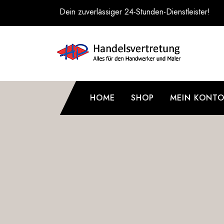
Zum
Dein zuverlässiger 24-Stunden-Dienstleister!
Inhalt
springen
HOME
SHOP
MEIN KONT