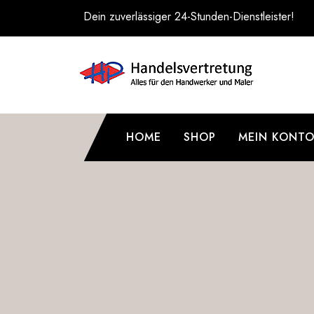
Zum
Dein zuverlässiger 24-Stunden-Dienstleister!
Inhalt
springen
HOME
SHOP
MEIN KONT