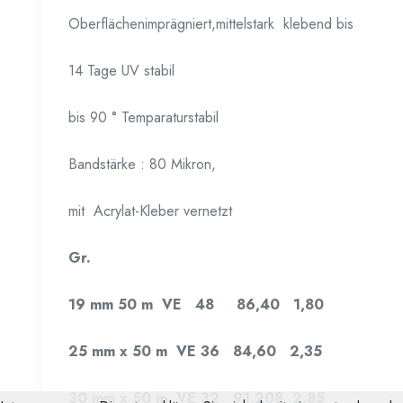
Oberflächenimprägniert,mittelstark klebend bis
14 Tage UV stabil
bis 90 ° Temparaturstabil
Bandstärke : 80 Mikron,
mit Acrylat-Kleber vernetzt
Gr.
19 mm 50 m VE 48 86,40 1,80
25 mm x 50 m VE 36 84,60 2,35
30 mm x 50 m VE 32 91,208 2,85