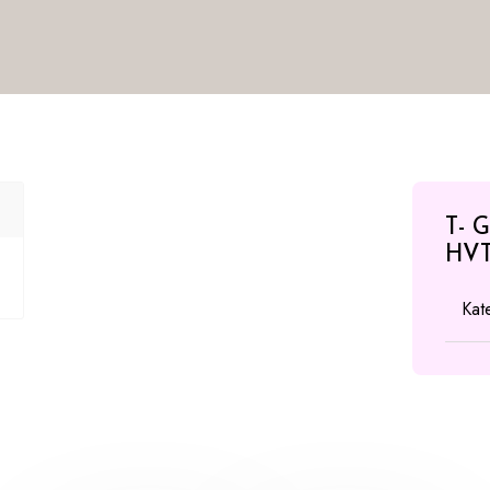
T- 
HVT
Kat