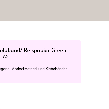
Goldband/ Reispapier Green
 73
egorie:
Abdeckmaterial und Klebebänder