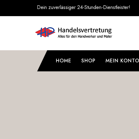
Zum
Dein zuverlässiger 24-Stunden-Dienstleister!
Inhalt
springen
HOME
SHOP
MEIN KONT